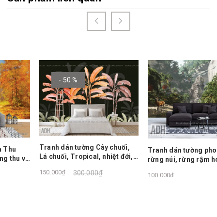
- 50 %
Tranh dán tường Cây chuối,
Tranh dán tường phong cảnh
Lá chuối, Tropical, nhiệt đới,
rừng núi, rừng rậm hoang sơ,
Màu vàng, Nền đen
thác nước, cây lá nhiệt đới
150.000₫
300.000₫
100.000₫