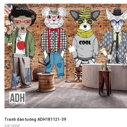
Tranh dán tường ADH181121-39
300.000₫