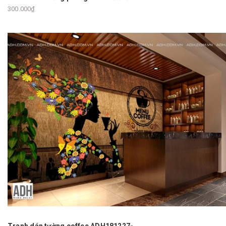
300.000₫
Tranh dán tường coffee ADH181227-