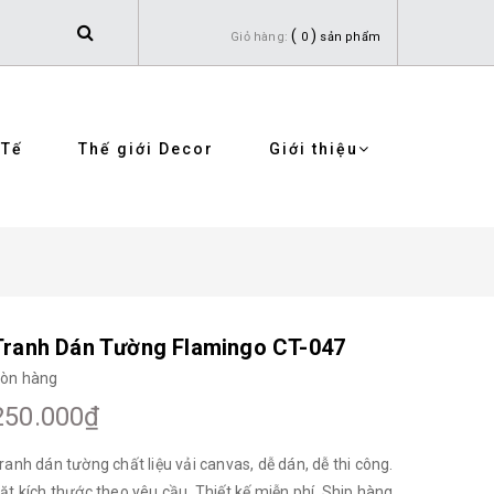
(
)
Giỏ hàng:
0
sản phẩm
 Tế
Thế giới Decor
Giới thiệu
Tranh Dán Tường Flamingo CT-047
òn hàng
250.000₫
ranh dán tường chất liệu vải canvas, dễ dán, dễ thi công.
ặt kích thước theo yêu cầu. Thiết kế miễn phí. Ship hàng