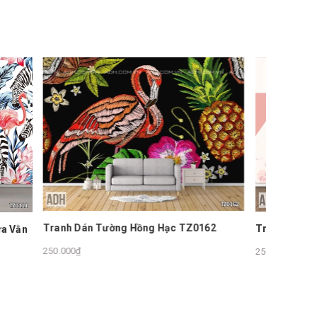
Z0162
Tranh Dán Tường Hồng Hạc TZ0100
Tranh D
Và Cây 
250.000₫
250.000₫