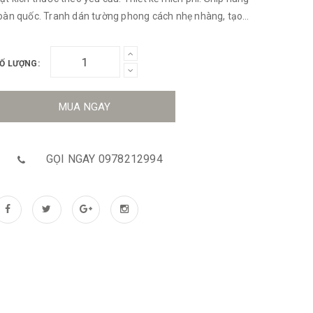
oàn quốc. Tranh dán tường phong cách nhẹ nhàng, tạo
ên một không gian tươi sáng, thoải mái đầy thi vị.
Ố LƯỢNG:
MUA NGAY
GỌI NGAY 0978212994