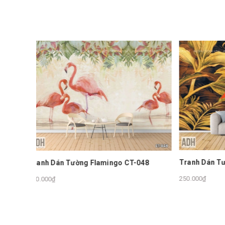
Tranh Dán Tường Hồng Hạc TZ0143
Tranh D
-048
TZ0111
250.000₫
250.000₫