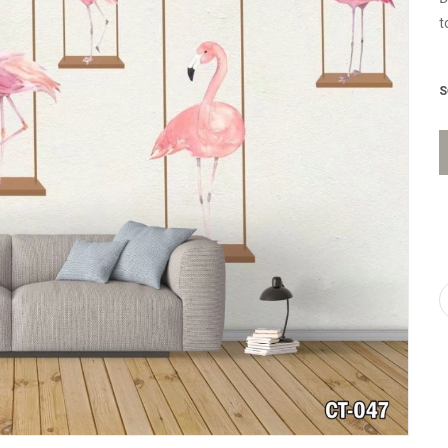
t
n
S