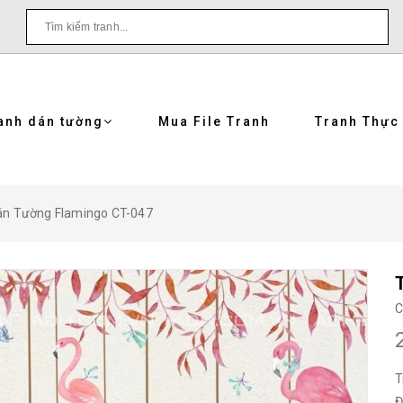
anh dán tường
Mua File Tranh
Tranh Thực
án Tường Flamingo CT-047
C
T
Đ