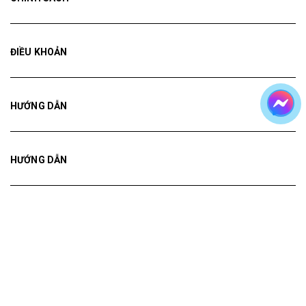
ĐIỀU KHOẢN
HƯỚNG DẪN
HƯỚNG DẪN
HƯỚNG DẪN
Bản quyền thuộc về
Tranh ADH
Cung cấp bởi
Sapo