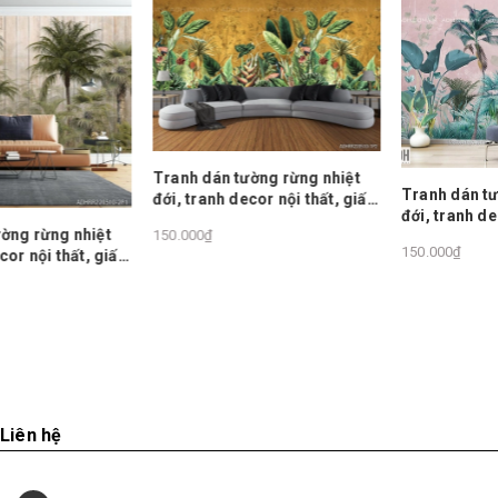
Tranh dán tường rừng nhiệt
Tranh dán tường rừng nhiệt
đới, tranh decor nội thất, giấy
đới, tranh decor nội thất, giấ
dán tường châu âu
150.000₫
dán tường châu âu
150.000₫
y
Liên hệ
Tòa V6, The Vesta, Hà Đông, Hà Nội