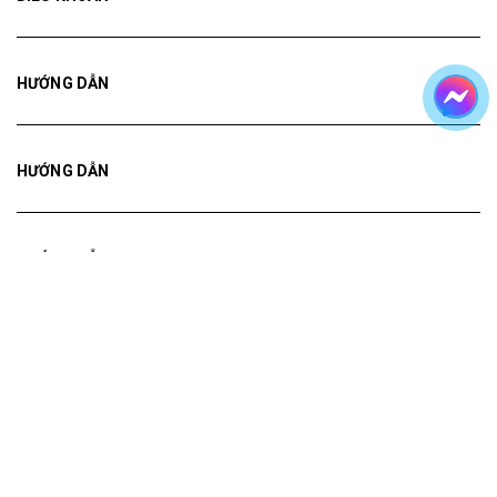
HƯỚNG DẪN
HƯỚNG DẪN
HƯỚNG DẪN
Bản quyền thuộc về
Tranh ADH
Cung cấp bởi
Sapo
Tranh treo tường
Tranh dán tường
Mua File Tranh
Tranh Thực Tế
Thế giới Decor
Giới thiệu