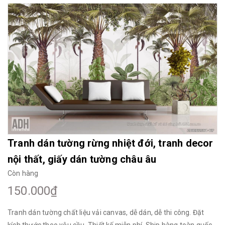
Mua File Tranh
Tranh Thực Tế
Thế giới Decor
Giới thiệu
Tranh dán tường rừng nhiệt đới, tranh decor
nội thất, giấy dán tường châu âu
Còn hàng
150.000₫
Tranh dán tường chất liệu vải canvas, dễ dán, dễ thi công. Đặt
kích thước theo yêu cầu. Thiết kế miễn phí. Ship hàng toàn quốc.