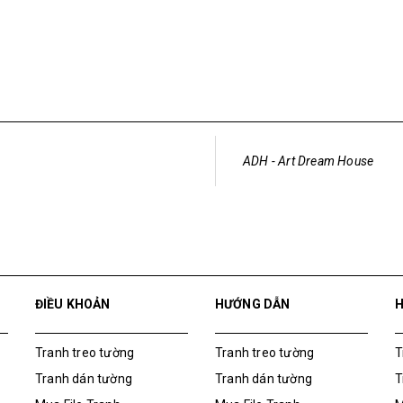
ADH - Art Dream House
ĐIỀU KHOẢN
HƯỚNG DẪN
Tranh treo tường
Tranh treo tường
T
Tranh dán tường
Tranh dán tường
T
Mua File Tranh
Mua File Tranh
M
Tranh Thực Tế
Tranh Thực Tế
T
Thế giới Decor
Thế giới Decor
T