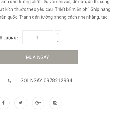
ranh dán tường chất liệu vải canvas, dễ dán, dễ thi công.
ặt kích thước theo yêu cầu. Thiết kế miễn phí. Ship hàng
oàn quốc. Tranh dán tường phong cách nhẹ nhàng, tạo
ên một không gian tươi sáng, thoải mái đầy thi vị.
Ố LƯỢNG:
MUA NGAY
GỌI NGAY 0978212994