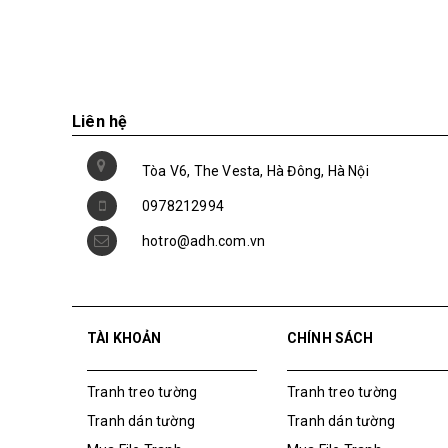
Liên hệ
Tòa V6, The Vesta, Hà Đông, Hà Nội
0978212994
hotro@adh.com.vn
TÀI KHOẢN
CHÍNH SÁCH
Tranh treo tường
Tranh treo tường
Tranh dán tường
Tranh dán tường
Mua File Tranh
Mua File Tranh
Tranh Thực Tế
Tranh Thực Tế
Thế giới Decor
Thế giới Decor