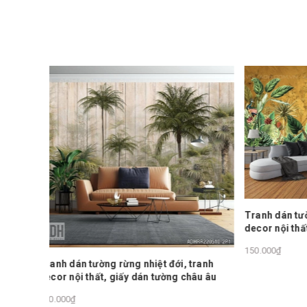
Tranh dán tường rừng nhiệt đới, tranh
decor nội thất, giấy dán tường châu âu
Tranh dá
decor nộ
150.000₫
, tranh
150.000₫
châu âu