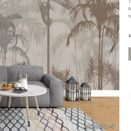
T
Đ
t
n
S