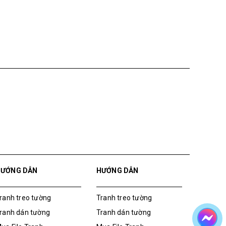
HƯỚNG DẪN
HƯỚNG DẪN
ranh treo tường
Tranh treo tường
ranh dán tường
Tranh dán tường
ua File Tranh
Mua File Tranh
ranh Thực Tế
Tranh Thực Tế
hế giới Decor
Thế giới Decor