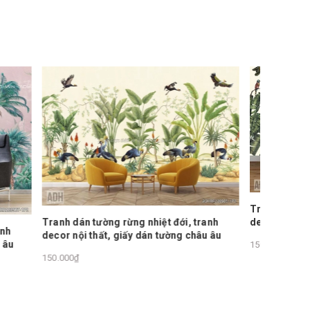
Tranh dá
decor nộ
Tranh dán tường rừng nhiệt đới, tranh
150.000₫
, tranh
decor nội thất, giấy dán tường châu âu
 châu âu
150.000₫